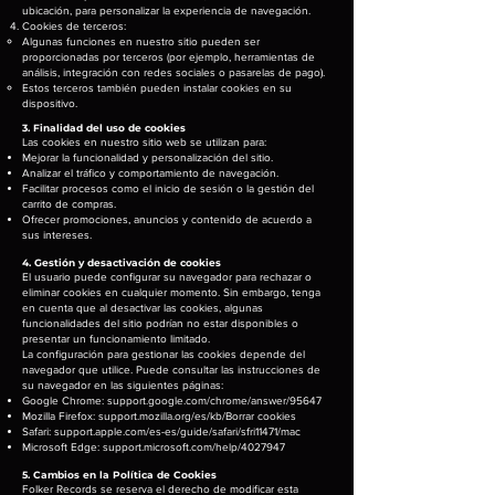
ubicación, para personalizar la experiencia de navegación.
Cookies de terceros:
Algunas funciones en nuestro sitio pueden ser
proporcionadas por terceros (por ejemplo, herramientas de
análisis, integración con redes sociales o pasarelas de pago).
Estos terceros también pueden instalar cookies en su
dispositivo.
3. Finalidad del uso de cookies
Las cookies en nuestro sitio web se utilizan para:
Mejorar la funcionalidad y personalización del sitio.
Analizar el tráfico y comportamiento de navegación.
Facilitar procesos como el inicio de sesión o la gestión del
carrito de compras.
Ofrecer promociones, anuncios y contenido de acuerdo a
sus intereses.
4. Gestión y desactivación de cookies
El usuario puede configurar su navegador para rechazar o
eliminar cookies en cualquier momento. Sin embargo, tenga
en cuenta que al desactivar las cookies, algunas
funcionalidades del sitio podrían no estar disponibles o
presentar un funcionamiento limitado.
La configuración para gestionar las cookies depende del
navegador que utilice. Puede consultar las instrucciones de
su navegador en las siguientes páginas:
Google Chrome: support.google.com/chrome/answer/95647
Mozilla Firefox: support.mozilla.org/es/kb/Borrar cookies
Safari: support.apple.com/es-es/guide/safari/sfri11471/mac
Microsoft Edge: support.microsoft.com/help/4027947
5. Cambios en la Política de Cookies
Folker Records se reserva el derecho de modificar esta