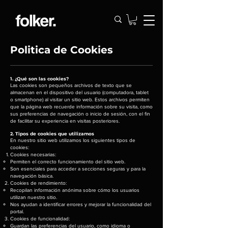
Politica de Cookies
1. ¿Qué son las cookies?
Las cookies son pequeños archivos de texto que se
almacenan en el dispositivo del usuario (computadora, tablet
o smartphone) al visitar un sitio web. Estos archivos permiten
que la página web recuerde información sobre su visita, como
sus preferencias de navegación o inicio de sesión, con el fin
de facilitar su experiencia en visitas posteriores.
2. Tipos de cookies que utilizamos
En nuestro sitio web utilizamos los siguientes tipos de
cookies:
Cookies necesarias:
Permiten el correcto funcionamiento del sitio web.
Son esenciales para acceder a secciones seguras y para la
navegación básica.
Cookies de rendimiento:
Recopilan información anónima sobre cómo los usuarios
utilizan nuestro sitio.
Nos ayudan a identificar errores y mejorar la funcionalidad del
portal.
Cookies de funcionalidad:
Guardan las preferencias del usuario, como idioma o