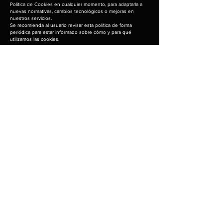
Política de Cookies en cualquier momento, para adaptarla a
nuevas normativas, cambios tecnológicos o mejoras en
nuestros servicios.
Se recomienda al usuario revisar esta política de forma
periódica para estar informado sobre cómo y para qué
utilizamos las cookies.
Contacto
Productos
Vinyles
Senda de La Inspiración 19, Milenio III,
Accessorios
76060 Santiago de Querétaro, Qro.
Tornamesas
Lunes - Viernes: 9am - 7pm
Sábados: 9am - 1pm
Folker Records
hello@folker.mx
Políticas
Terminos & Condiciones
Política de privacidad
Políticas de envio
Políticas de
Cookies
Políticas de rembolso
Preguntas frecuentes
Metodos de pago