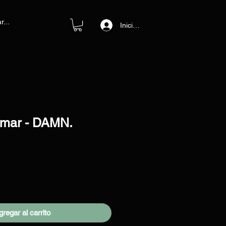
Iniciar sesión
amar - DAMN.
cio
regar al carrito