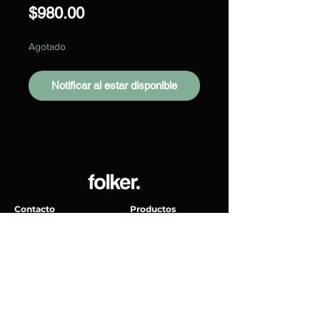
Precio
$980.00
Agotado
Notificar al estar disponible
Contacto
Productos
Vinyles
Senda de La Inspiración 19, Milenio III,
Accessorios
76060 Santiago de Querétaro, Qro.
Tornamesas
Lunes - Viernes: 9am - 7pm
Sábados: 9am - 1pm
Folker Records
hello@folker.mx
Políticas