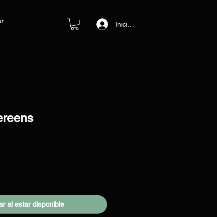
Iniciar sesión
hereens
o
ar al estar disponible