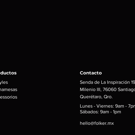
oductos
Contacto
yles
Senda de La Inspiración 19
namesas
Milenio III, 76060 Santiag
Querétaro, Qro.
essorios
Lunes - Viernes: 9am - 7p
Sábados: 9am - 1pm
hello@folker.mx