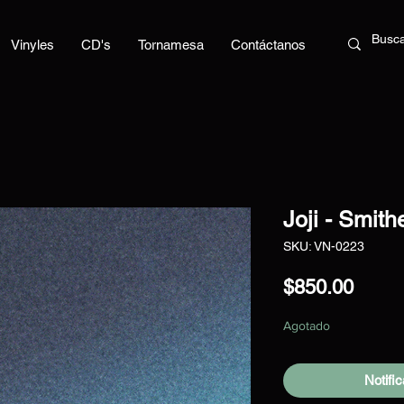
Vinyles
CD's
Tornamesa
Contáctanos
Joji - Smit
SKU: VN-0223
Preci
$850.00
Agotado
Notific