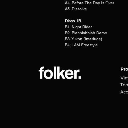
A4. Before The Day Is Over
A5. Dissolve
Disco 1B
B1. Night Rider
B2. Blahblahblah Demo
B3. Yukon (Interlude)
B4. 1AM Freestyle
Pr
Vin
Tor
Acc