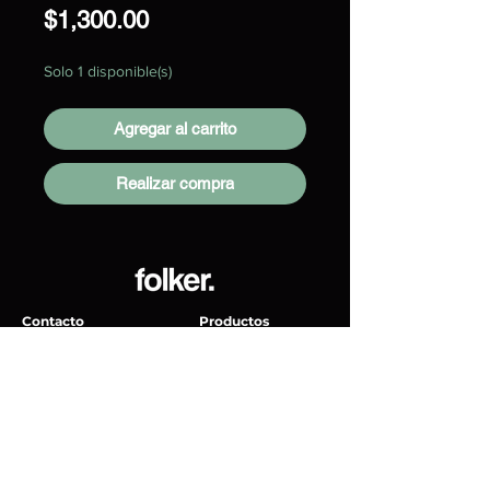
Precio
$1,300.00
Solo 1 disponible(s)
Agregar al carrito
Realizar compra
Contacto
Productos
Vinyles
Senda de La Inspiración 19, Milenio III,
Accessorios
76060 Santiago de Querétaro, Qro.
Tornamesas
Lunes - Viernes: 9am - 7pm
Sábados: 9am - 1pm
Folker Records
hello@folker.mx
Políticas