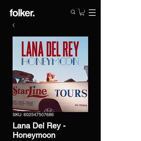
SKU: 602547507686
Lana Del Rey -
Honeymoon