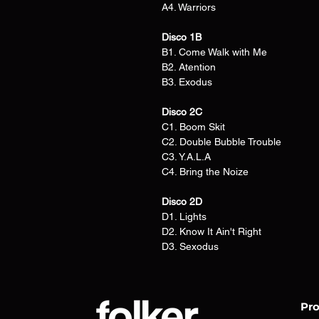
A4. Warriors
Disco 1B
B1. Come Walk with Me
B2. Atention
B3. Exodus
Disco 2C
C1. Boom Skit
C2. Double Bubble Trouble
C3. Y.A.L.A
C4. Bring the Noize
Disco 2D
D1. Lights
D2. Know It Ain't Right
D3. Sexodus
Pr