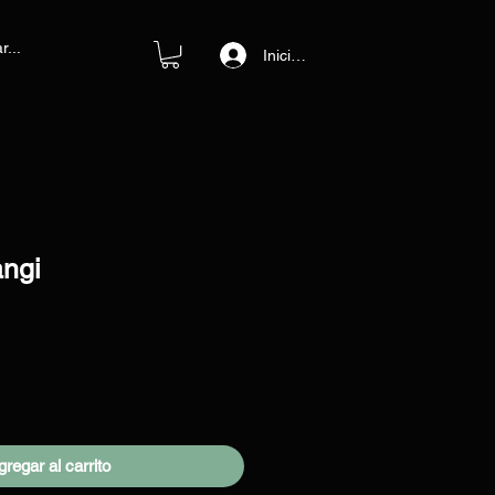
Iniciar sesión
angi
o
regar al carrito