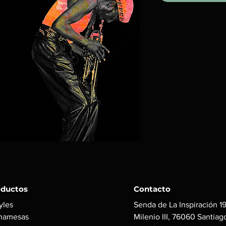
oductos
Contacto
yles
Senda de La Inspiración 19
namesas
Milenio III, 76060 Santiag