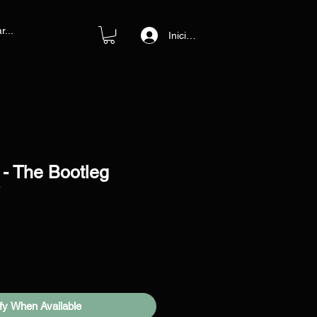
Iniciar sesión
 - The Bootleg
fy When Available