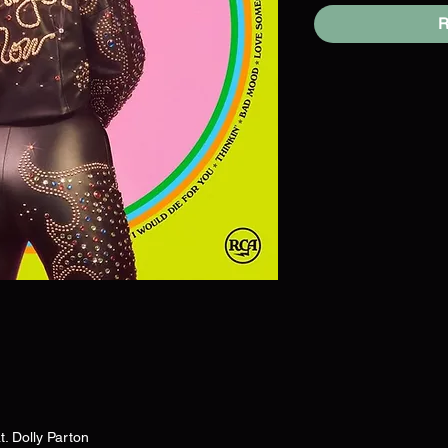
R
. Dolly Parton