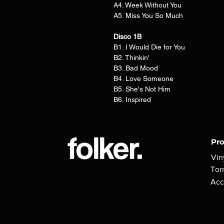
A4. Week Without You
A5. Miss You So Much
Disco 1B
B1. I Would Die for You
B2. Thinkin'
B3. Bad Mood
B4. Love Someone
B5. She's Not Him
B6. Inspired
Pr
Vin
Tor
Acc