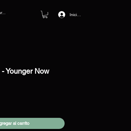
Iniciar sesión
 - Younger Now
o
regar al carrito