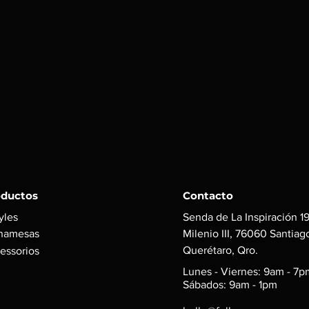
oductos
Contacto
yles
Senda de La Inspiración 19
namesas
Milenio III, 76060 Santiag
Querétaro, Qro.
essorios
Lunes - Viernes: 9am - 7p
Sábados: 9am - 1pm