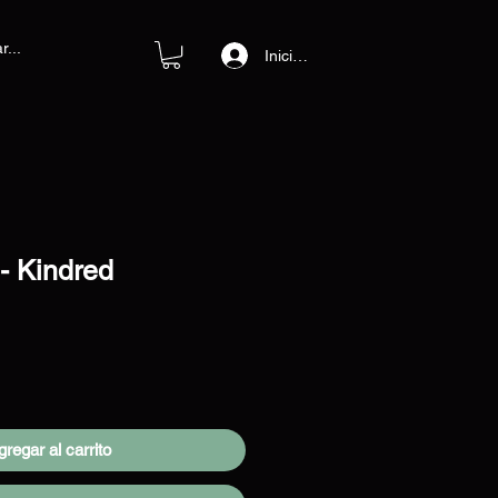
Iniciar sesión
 - Kindred
o
regar al carrito