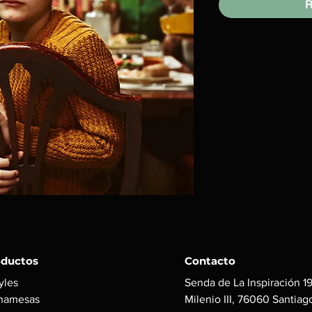
R
oductos
Contacto
yles
Senda de La Inspiración 19
namesas
Milenio III, 76060 Santiag