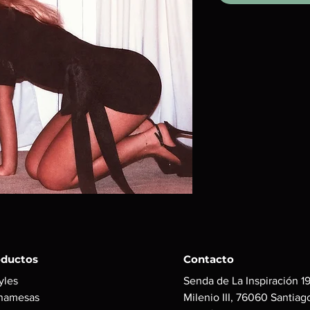
oductos
Contacto
yles
Senda de La Inspiración 19
namesas
Milenio III, 76060 Santiag