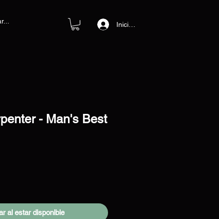
Iniciar sesión
penter - Man's Best
cio
ar al estar disponible